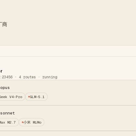
家厂商
r
:23456 · 4 routes · running
-opus
Seek V4-Pro
GLM-5.1
-sonnet
Max M2.7
小米 MiMo