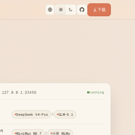
下载
 127.0.0.1:23456
running
DeepSeek V4-Pro
GLM-5.1
↺
et
MiniMax M2.7
小米 MiMo
↺