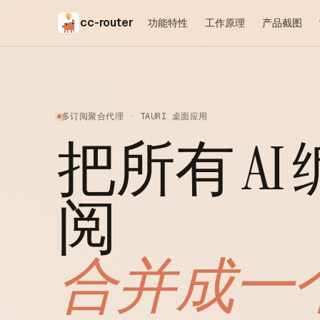
cc-router
功能特性
工作原理
产品截图
多订阅聚合代理 · TAURI 桌面应用
把所有 AI
阅
合并成一