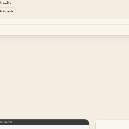
-haiku
4-Flash
。