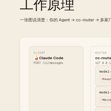
工作原理
一张图说清楚：你的 Agent → cc-router → 多
CLIENT
ROUTER
Claude Code
cc-route
POST /v1/messages
127.0.0.1
model
Deep
model
Mini