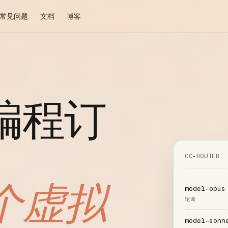
常见问题
文档
博客
 编程订
CC-ROUTER ·
个虚拟
model-opus
轮询
model-sonn